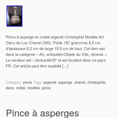
Pince à asperge en métal argenté Christophle Modèle Art
Déco de Luc Chanel (300). Poids 187 grammes 6.5 cm
d’épaisseur 8.2 cm de large 15.5 cm de haut. Cet item est
dans la catégorie « Art, antiquités\Objets du XXe, récents ».
Le vendeur est « brokantik33″ et est localisé dans ce pays:
FR. Cet article peut être expédié […]
Category:
pince
Tags:
argenté
,
asperge
,
chanel
,
christophle
,
deco
,
métal
,
modèle
,
pince
Pince à asperges