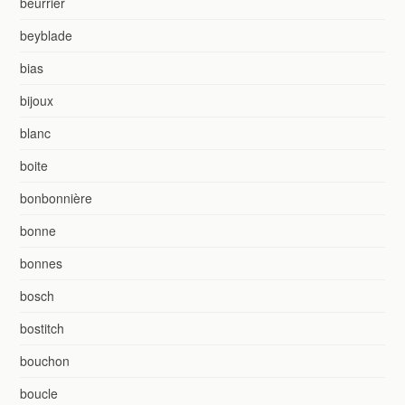
beurrier
beyblade
bias
bijoux
blanc
boite
bonbonnière
bonne
bonnes
bosch
bostitch
bouchon
boucle