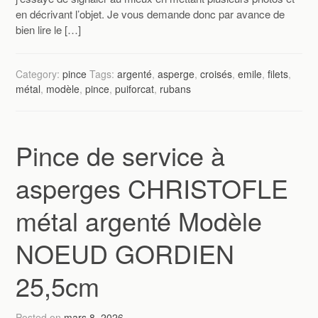
en décrivant l’objet. Je vous demande donc par avance de
bien lire le […]
Category:
pince
Tags:
argenté
,
asperge
,
croisés
,
emile
,
filets
,
métal
,
modèle
,
pince
,
puiforcat
,
rubans
Pince de service à
asperges CHRISTOFLE
métal argenté Modèle
NOEUD GORDIEN
25,5cm
Posted on
mars 8, 2026