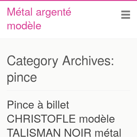
Métal argenté
Skip to content
Accueil
Me
modèle
Conditions d’utilisation
Contactez Nous
Déclaration de confidentialité
Category Archives:
pince
Pince à billet
CHRISTOFLE modèle
TALISMAN NOIR métal