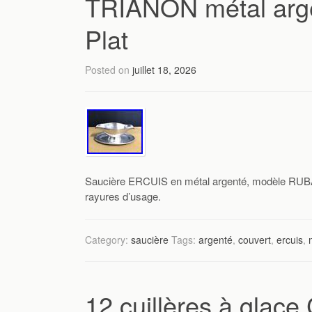
TRIANON métal arge
Plat
Posted on
juillet 18, 2026
Saucière ERCUIS en métal argenté, modèle RUBA
rayures d’usage.
Category:
saucière
Tags:
argenté
,
couvert
,
ercuis
,
12 cuillères à gla