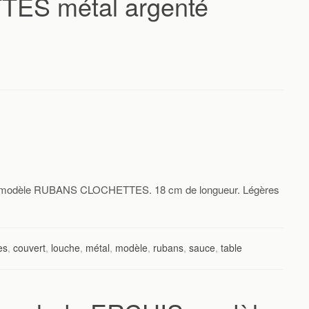
S métal argenté
, modèle RUBANS CLOCHETTES. 18 cm de longueur. Légères
es
,
couvert
,
louche
,
métal
,
modèle
,
rubans
,
sauce
,
table