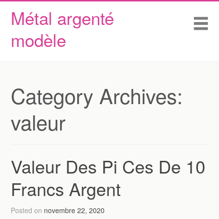
Métal argenté
Skip to content
Accueil
Me
modèle
Conditions d’utilisation
Contactez Nous
Déclaration de confidentialité
Category Archives:
valeur
Valeur Des Pi Ces De 10
Francs Argent
Posted on
novembre 22, 2020