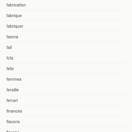
fabrication
fabrique
fabriquer
faema
fall
fcfa
felix
femmes
feraille
ferrari
finances
flacons
fleuron