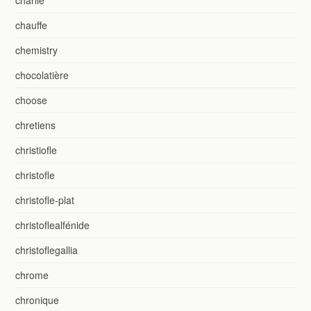
chauffe
chemistry
chocolatière
choose
chretiens
christiofle
christofle
christofle-plat
christoflealfénide
christoflegallia
chrome
chronique