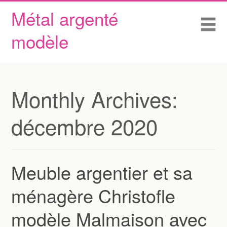
Métal argenté
Skip to content
Accueil
Me
modèle
Conditions d’utilisation
Contactez Nous
Déclaration de confidentialité
Monthly Archives:
décembre 2020
Meuble argentier et sa
ménagère Christofle
modèle Malmaison avec