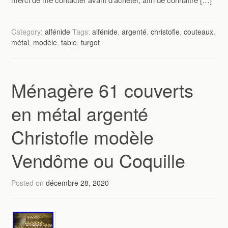
Category:
alfénide
Tags:
alfénide
,
argenté
,
christofle
,
couteaux
,
métal
,
modèle
,
table
,
turgot
Ménagère 61 couverts
en métal argenté
Christofle modèle
Vendôme ou Coquille
Posted on
décembre 28, 2020