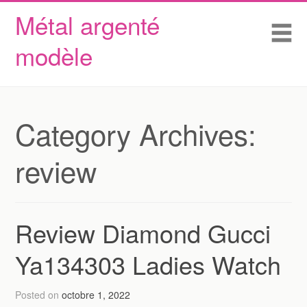
Métal argenté
Skip to content
Accueil
Me
modèle
Conditions d’utilisation
Contactez Nous
Déclaration de confidentialité
Category Archives:
review
Review Diamond Gucci
Ya134303 Ladies Watch
Posted on
octobre 1, 2022