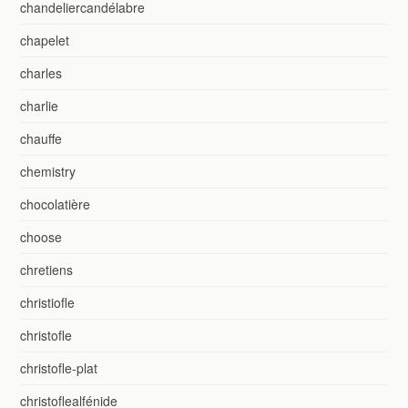
chandeliercandélabre
chapelet
charles
charlie
chauffe
chemistry
chocolatière
choose
chretiens
christiofle
christofle
christofle-plat
christoflealfénide