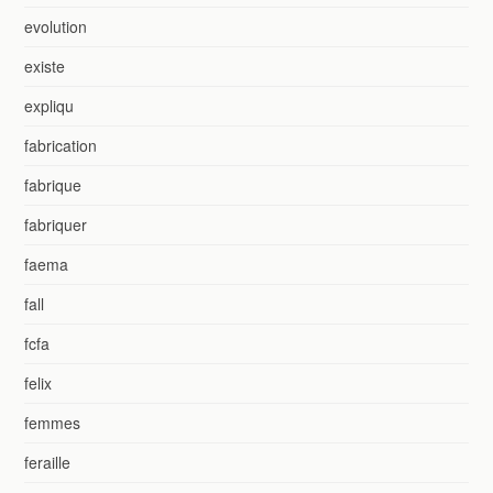
evolution
existe
expliqu
fabrication
fabrique
fabriquer
faema
fall
fcfa
felix
femmes
feraille