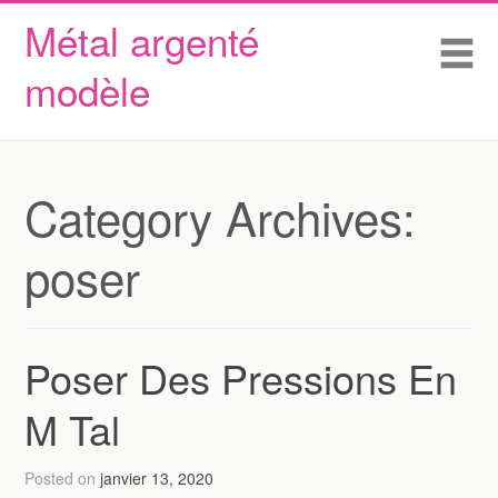
Métal argenté
Skip to content
Accueil
Me
modèle
Conditions d’utilisation
Contactez Nous
Déclaration de confidentialité
Category Archives:
poser
Poser Des Pressions En
M Tal
Posted on
janvier 13, 2020