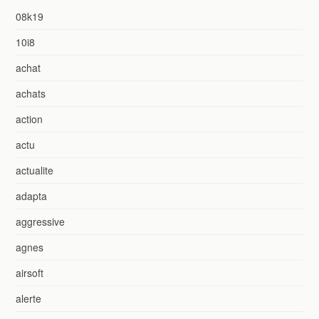
08k19
10i8
achat
achats
action
actu
actualite
adapta
aggressive
agnes
airsoft
alerte