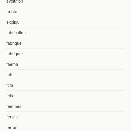
evolution
existe
expliqu
fabrication
fabrique
fabriquer
faema
fall
fcfa
felix
femmes
feraille
ferrari