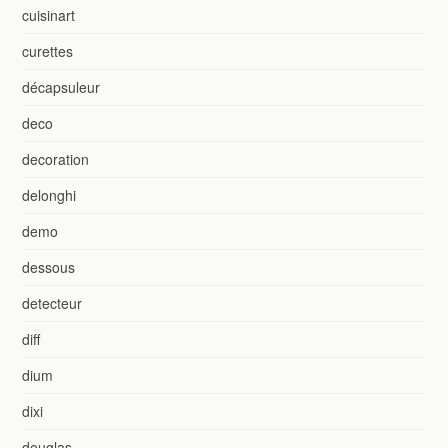
cuisinart
curettes
décapsuleur
deco
decoration
delonghi
demo
dessous
detecteur
diff
dium
dixi
douglas