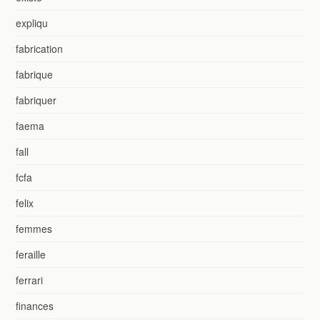
expliqu
fabrication
fabrique
fabriquer
faema
fall
fcfa
felix
femmes
feraille
ferrari
finances