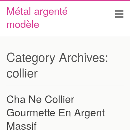
Métal argenté
Skip to content
Accueil
Me
modèle
Conditions d’utilisation
Contactez Nous
Déclaration de confidentialité
Category Archives:
collier
Cha Ne Collier
Gourmette En Argent
Massif