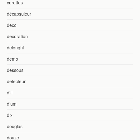
curettes
décapsuleur
deco
decoration
delonghi
demo
dessous
detecteur
diff
dium
dixi
douglas
douze