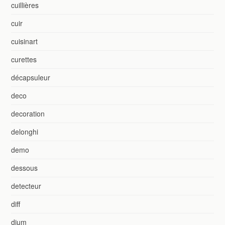
cuillières
cuir
cuisinart
curettes
décapsuleur
deco
decoration
delonghi
demo
dessous
detecteur
diff
dium