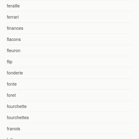
feraille
ferrari
finances
flacons
fleuron
flip
fonderie
fonte
foret
fourchette
fourchettes
franois