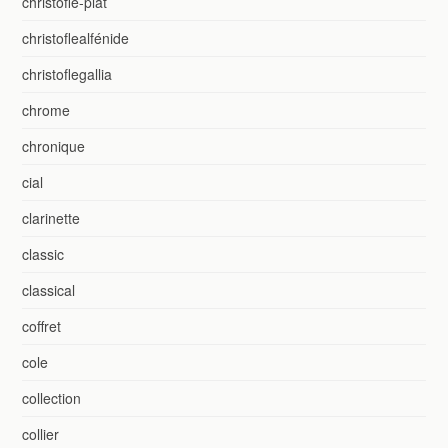
christofle-plat
christoflealfénide
christoflegallia
chrome
chronique
cial
clarinette
classic
classical
coffret
cole
collection
collier