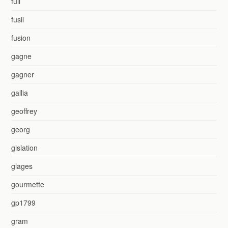
full
fusil
fusion
gagne
gagner
gallia
geoffrey
georg
gislation
glages
gourmette
gp1799
gram