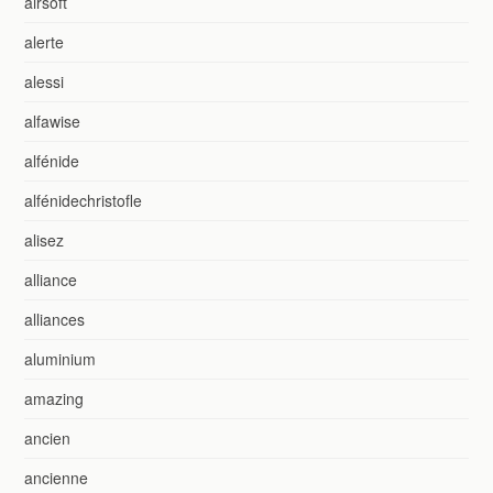
airsoft
alerte
alessi
alfawise
alfénide
alfénidechristofle
alisez
alliance
alliances
aluminium
amazing
ancien
ancienne