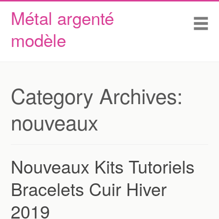
Métal argenté
Skip to content
Accueil
Me
modèle
Conditions d’utilisation
Contactez Nous
Déclaration de confidentialité
Category Archives:
nouveaux
Nouveaux Kits Tutoriels
Bracelets Cuir Hiver
2019