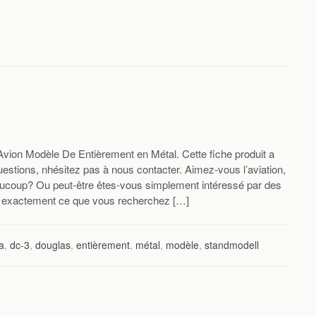
ion Modèle De Entièrement en Métal. Cette fiche produit a
estions, nhésitez pas à nous contacter. Aimez-vous l’aviation,
aucoup? Ou peut-être êtes-vous simplement intéressé par des
é exactement ce que vous recherchez […]
a
,
dc-3
,
douglas
,
entièrement
,
métal
,
modèle
,
standmodell