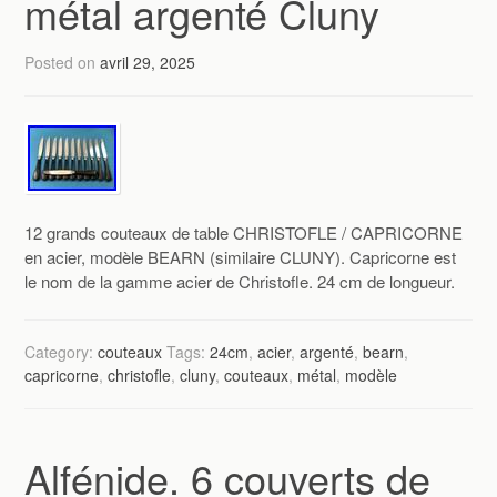
métal argenté Cluny
Posted on
avril 29, 2025
12 grands couteaux de table CHRISTOFLE / CAPRICORNE
en acier, modèle BEARN (similaire CLUNY). Capricorne est
le nom de la gamme acier de Christofle. 24 cm de longueur.
Category:
couteaux
Tags:
24cm
,
acier
,
argenté
,
bearn
,
capricorne
,
christofle
,
cluny
,
couteaux
,
métal
,
modèle
Alfénide. 6 couverts de