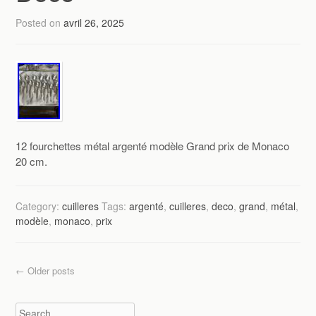
Posted on
avril 26, 2025
12 fourchettes métal argenté modèle Grand prix de Monaco
20 cm.
Category:
cuilleres
Tags:
argenté
,
cuilleres
,
deco
,
grand
,
métal
,
modèle
,
monaco
,
prix
Post navigation
←
Older posts
Search