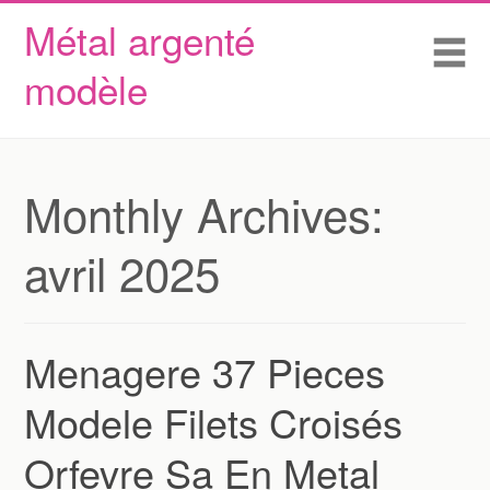
Métal argenté
Skip to content
Accueil
Me
modèle
Conditions d’utilisation
Contactez Nous
Déclaration de confidentialité
Monthly Archives:
avril 2025
Menagere 37 Pieces
Modele Filets Croisés
Orfevre Sa En Metal