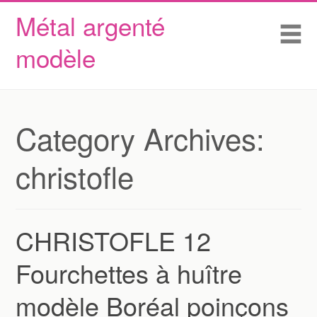
Métal argenté
Skip to content
Accueil
Me
modèle
Conditions d’utilisation
Contactez Nous
Déclaration de confidentialité
Category Archives:
christofle
CHRISTOFLE 12
Fourchettes à huître
modèle Boréal poinçons