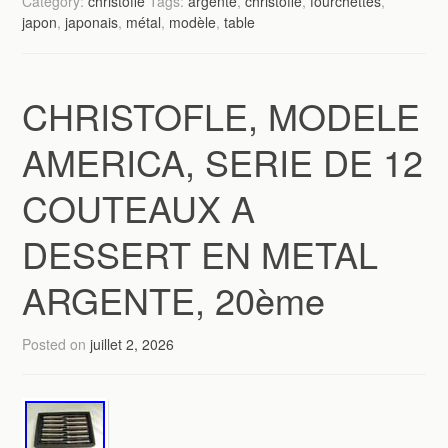
Category:
christofle
Tags:
argenté
,
christofle
,
fourchettes
,
japon
,
japonais
,
métal
,
modèle
,
table
CHRISTOFLE, MODELE
AMERICA, SERIE DE 12
COUTEAUX A
DESSERT EN METAL
ARGENTE, 20ème
Posted on
juillet 2, 2026