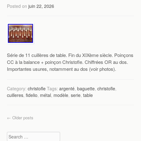
Posted on
juin 22, 2026
Série de 11 cuillères de table. Fin du XIXème siècle. Poinçons
CC à la balance + poinçon Christofle. Chiffrées OR au dos.
Importantes usures, notamment au dos (voir photos).
Category:
christofle
Tags:
argenté
,
baguette
,
christofle
,
cuilleres
,
fidelio
,
métal
,
modèle
,
serie
,
table
Post navigation
←
Older posts
Search