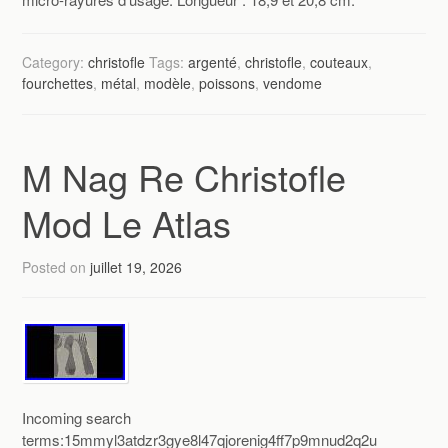
Category:
christofle
Tags:
argenté
,
christofle
,
couteaux
,
fourchettes
,
métal
,
modèle
,
poissons
,
vendome
M Nag Re Christofle
Mod Le Atlas
Posted on
juillet 19, 2026
Incoming search
terms:15mmyl3atdzr3gye8l47qjorenig4ff7p9mnud2q2u