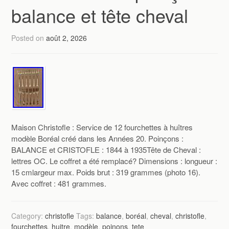
balance et tête cheval
Posted on
août 2, 2026
Maison Christofle : Service de 12 fourchettes à huîtres
modèle Boréal créé dans les Années 20. Poinçons :
BALANCE et CRISTOFLE : 1844 à 1935Tête de Cheval :
lettres OC. Le coffret a été remplacé? Dimensions : longueur :
15 cmlargeur max. Poids brut : 319 grammes (photo 16).
Avec coffret : 481 grammes.
Category:
christofle
Tags:
balance
,
boréal
,
cheval
,
christofle
,
fourchettes
,
huitre
,
modèle
,
poinons
,
tete