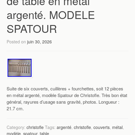
de table en métal
argenté. MODELE
SPATOUR
Posted on
juin 30, 2026
Suite de six couverts, cuillères + fourchettes, soit 12 pièces
en métal argenté, modèle Spatour de Christofle. Très bon état
général, rayures d’usage sans gravité, photos. Longueur :
21.7 cm.
Category:
christofle
Tags:
argenté
,
christofle
,
couverts
,
métal
,
modèle
,
spatour
,
table