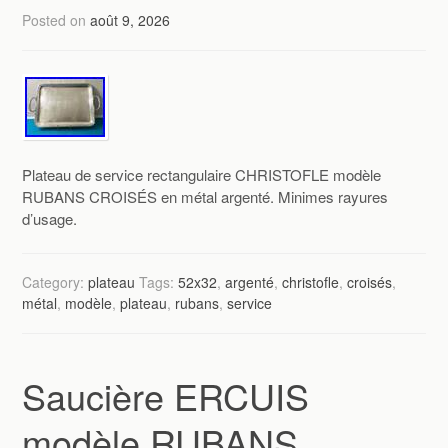
Posted on
août 9, 2026
Plateau de service rectangulaire CHRISTOFLE modèle
RUBANS CROISÉS en métal argenté. Minimes rayures
d’usage.
Category:
plateau
Tags:
52x32
,
argenté
,
christofle
,
croisés
,
métal
,
modèle
,
plateau
,
rubans
,
service
Saucière ERCUIS
modèle RUBANS