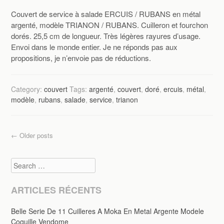
Couvert de service à salade ERCUIS / RUBANS en métal
argenté, modèle TRIANON / RUBANS. Cuilleron et fourchon
dorés. 25,5 cm de longueur. Très légères rayures d’usage.
Envoi dans le monde entier. Je ne réponds pas aux
propositions, je n’envoie pas de réductions.
Category:
couvert
Tags:
argenté
,
couvert
,
doré
,
ercuis
,
métal
,
modèle
,
rubans
,
salade
,
service
,
trianon
Post navigation
←
Older posts
Search
ARTICLES RÉCENTS
Belle Serie De 11 Cuilleres A Moka En Metal Argente Modele
Coquille Vendome