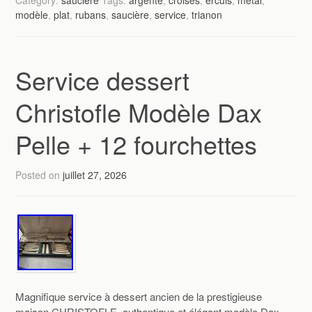
Category:
saucière
Tags:
argenté
,
croisés
,
ercuis
,
métal
,
modèle
,
plat
,
rubans
,
saucière
,
service
,
trianon
Service dessert
Christofle Modèle Dax
Pelle + 12 fourchettes
Posted on
juillet 27, 2026
Magnifique service à dessert ancien de la prestigieuse
maison CHRISTOFLE, authentique et élégant modèle Dax,