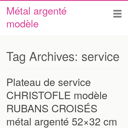
Métal argenté
Skip to content
Accueil
Me
modèle
Conditions d’utilisation
Contactez Nous
Déclaration de confidentialité
Tag Archives:
service
Plateau de service
CHRISTOFLE modèle
RUBANS CROISÉS
métal argenté 52×32 cm