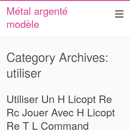
Métal argenté
Skip to content
Accueil
Me
modèle
Conditions d’utilisation
Contactez Nous
Déclaration de confidentialité
Category Archives:
utiliser
Utiliser Un H Licopt Re
Rc Jouer Avec H Licopt
Re T L Command