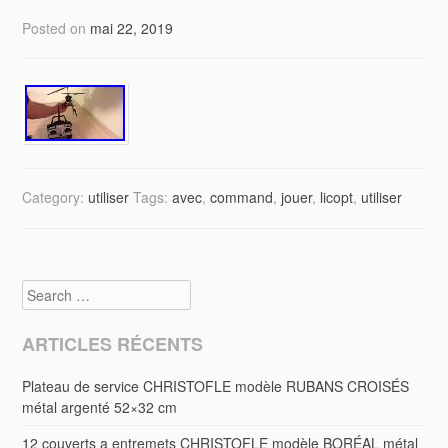
Posted on
mai 22, 2019
Category:
utiliser
Tags:
avec
,
command
,
jouer
,
licopt
,
utiliser
Search
ARTICLES RÉCENTS
Plateau de service CHRISTOFLE modèle RUBANS CROISÉS
métal argenté 52×32 cm
12 couverts a entremets CHRISTOFLE modèle BORÉAL métal