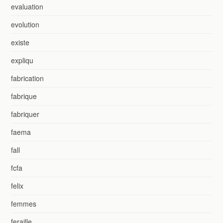
evaluation
evolution
existe
expliqu
fabrication
fabrique
fabriquer
faema
fall
fcfa
felix
femmes
feraille