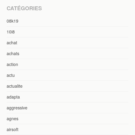
CATÉGORIES
08k19
10i8
achat
achats
action
actu
actualite
adapta
aggressive
agnes
airsoft