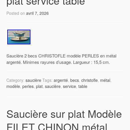
plat service table
Posted on
avril 7, 2026
Saucière 2 becs CHRISTOFLE modèle PERLES en métal
argenté. Minimes rayures d’usage. Largueur : 15,5 cm.
Category:
saucière
Tags:
argenté
,
becs
,
christofle
,
métal
,
modèle
,
perles
,
plat
,
saucière
,
service
,
table
Saucière sur plat Modèle
FILET CHINON métal