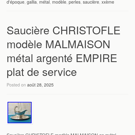
d'époque
,
gallia
,
métal
,
modèle
,
perles
,
saucière
,
xxème
Saucière CHRISTOFLE
modèle MALMAISON
métal argenté EMPIRE
plat de service
Posted on
août 28, 2025
Saucière CHRISTOFLE modèle MALMAISON en métal