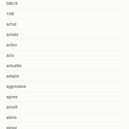
08k19
10i8
achat
achats
action
actu
actualite
adapta
aggressive
agnes
airsoft
alerte
alessi