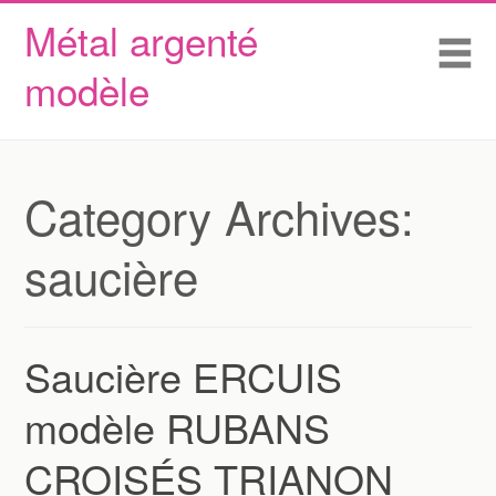
Métal argenté
Skip to content
Accueil
Me
modèle
Conditions d’utilisation
Contactez Nous
Déclaration de confidentialité
Category Archives:
saucière
Saucière ERCUIS
modèle RUBANS
CROISÉS TRIANON