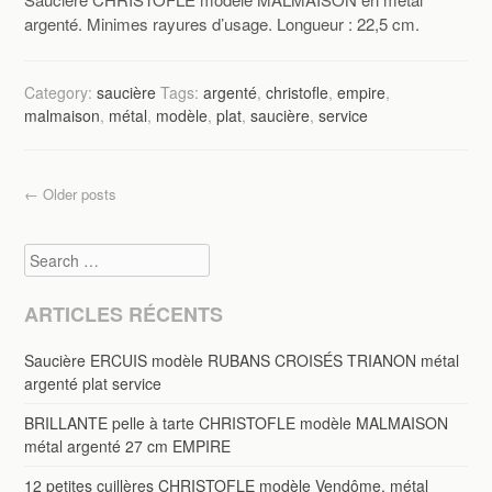
argenté. Minimes rayures d’usage. Longueur : 22,5 cm.
Category:
saucière
Tags:
argenté
,
christofle
,
empire
,
malmaison
,
métal
,
modèle
,
plat
,
saucière
,
service
Post navigation
←
Older posts
Search
ARTICLES RÉCENTS
Saucière ERCUIS modèle RUBANS CROISÉS TRIANON métal
argenté plat service
BRILLANTE pelle à tarte CHRISTOFLE modèle MALMAISON
métal argenté 27 cm EMPIRE
12 petites cuillères CHRISTOFLE modèle Vendôme, métal