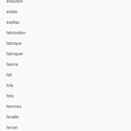
evolution
existe
expliqu
fabrication
fabrique
fabriquer
faema
fall
fcfa
felix
femmes
feraille
ferrari