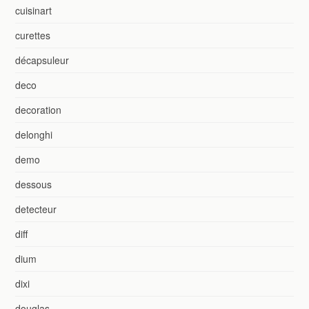
cuisinart
curettes
décapsuleur
deco
decoration
delonghi
demo
dessous
detecteur
diff
dium
dixi
douglas