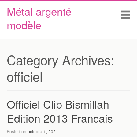
Métal argenté
Skip to content
Accueil
Me
modèle
Conditions d’utilisation
Contactez Nous
Déclaration de confidentialité
Category Archives:
officiel
Officiel Clip Bismillah
Edition 2013 Francais
Posted on
octobre 1, 2021