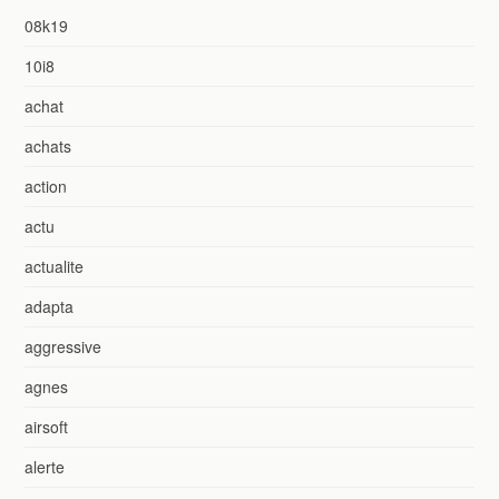
08k19
10i8
achat
achats
action
actu
actualite
adapta
aggressive
agnes
airsoft
alerte