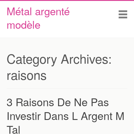
Métal argenté
Skip to content
Accueil
Me
modèle
Conditions d’utilisation
Contactez Nous
Déclaration de confidentialité
Category Archives:
raisons
3 Raisons De Ne Pas
Investir Dans L Argent M
Tal