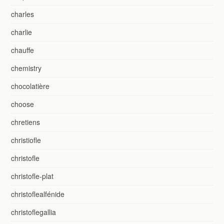
charles
charlie
chauffe
chemistry
chocolatière
choose
chretiens
christiofle
christofle
christofle-plat
christoflealfénide
christoflegallia