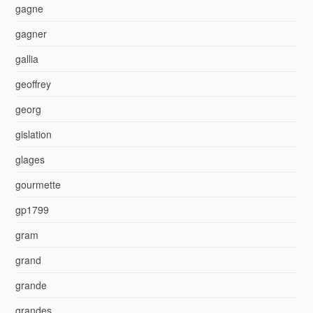
gagne
gagner
gallia
geoffrey
georg
gislation
glages
gourmette
gp1799
gram
grand
grande
grandes