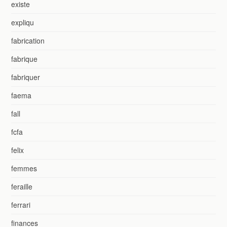
existe
expliqu
fabrication
fabrique
fabriquer
faema
fall
fcfa
felix
femmes
feraille
ferrari
finances