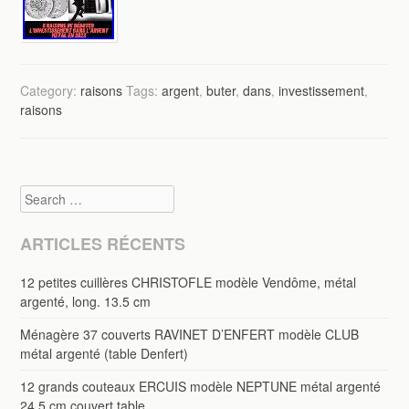
Category:
raisons
Tags:
argent
,
buter
,
dans
,
investissement
,
raisons
Search
ARTICLES RÉCENTS
12 petites cuillères CHRISTOFLE modèle Vendôme, métal
argenté, long. 13.5 cm
Ménagère 37 couverts RAVINET D’ENFERT modèle CLUB
métal argenté (table Denfert)
12 grands couteaux ERCUIS modèle NEPTUNE métal argenté
24,5 cm couvert table