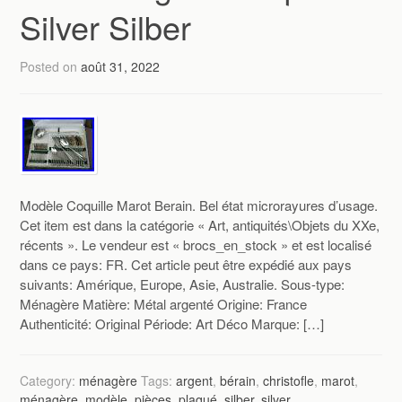
Silver Silber
Posted on
août 31, 2022
Modèle Coquille Marot Berain. Bel état microrayures d’usage.
Cet item est dans la catégorie « Art, antiquités\Objets du XXe,
récents ». Le vendeur est « brocs_en_stock » et est localisé
dans ce pays: FR. Cet article peut être expédié aux pays
suivants: Amérique, Europe, Asie, Australie. Sous-type:
Ménagère Matière: Métal argenté Origine: France
Authenticité: Original Période: Art Déco Marque: […]
Category:
ménagère
Tags:
argent
,
bérain
,
christofle
,
marot
,
ménagère
,
modèle
,
pièces
,
plaqué
,
silber
,
silver