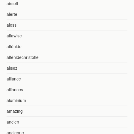
airsoft
alerte
alessi
alfawise
alfénide
alfénidechristofle
alisez
alliance
alliances
aluminium
amazing
ancien
ancienne