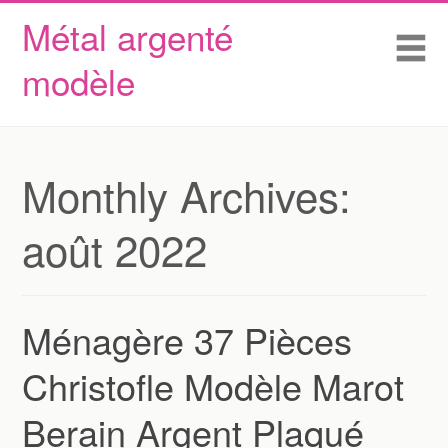
Métal argenté
Skip to content
Accueil
Me
modèle
Conditions d’utilisation
Contactez Nous
Déclaration de confidentialité
Monthly Archives:
août 2022
Ménagère 37 Pièces
Christofle Modèle Marot
Berain Argent Plaqué