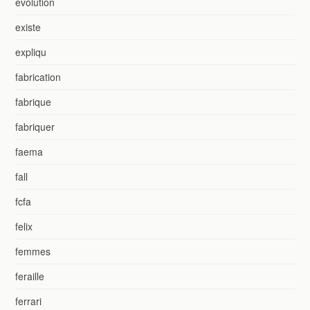
evolution
existe
expliqu
fabrication
fabrique
fabriquer
faema
fall
fcfa
felix
femmes
feraille
ferrari