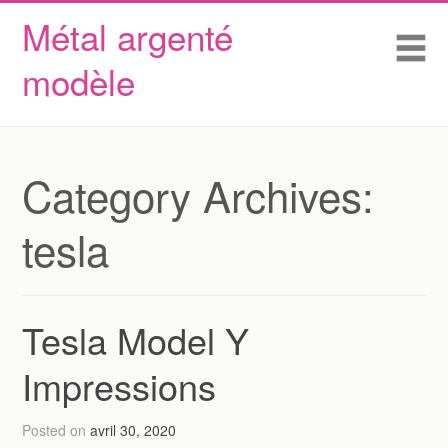
Métal argenté
Skip to content
Accueil
Me
modèle
Conditions d’utilisation
Contactez Nous
Déclaration de confidentialité
Category Archives:
tesla
Tesla Model Y
Impressions
Posted on
avril 30, 2020