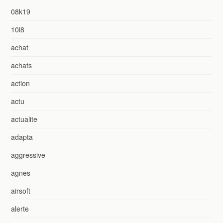
08k19
10i8
achat
achats
action
actu
actualite
adapta
aggressive
agnes
airsoft
alerte