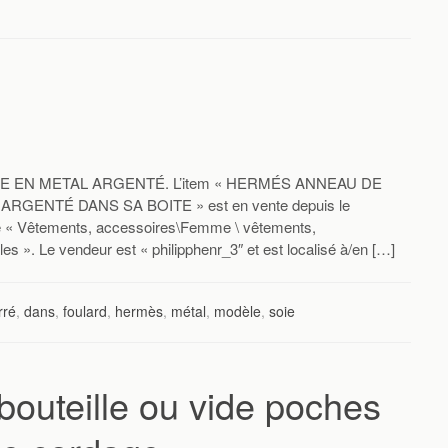
 EN METAL ARGENTÉ. L’item « HERMÉS ANNEAU DE
ENTÉ DANS SA BOITE » est en vente depuis le
rie « Vêtements, accessoires\Femme \ vêtements,
 ». Le vendeur est « philipphenr_3″ et est localisé à/en […]
rré
,
dans
,
foulard
,
hermès
,
métal
,
modèle
,
soie
bouteille ou vide poches