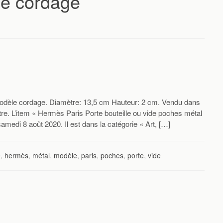
le cordage
 modèle cordage. Diamètre: 13,5 cm Hauteur: 2 cm. Vendu dans
tre. L’item « Hermès Paris Porte bouteille ou vide poches métal
medi 8 août 2020. Il est dans la catégorie « Art, […]
e
,
hermès
,
métal
,
modèle
,
paris
,
poches
,
porte
,
vide