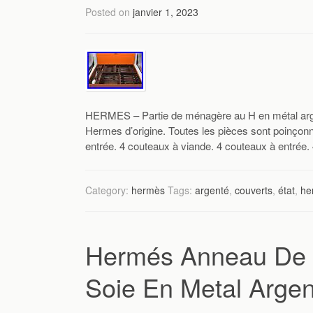
Posted on
janvier 1, 2023
HERMES – Partie de ménagère au H en métal arge
Hermes d’origine. Toutes les pièces sont poinçonn
entrée. 4 couteaux à viande. 4 couteaux à entrée. 4 
Category:
hermès
Tags:
argenté
,
couverts
,
état
,
he
Hermés Anneau De F
Soie En Metal Argen