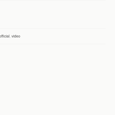
official
,
video