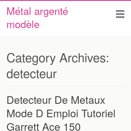
Métal argenté
Skip to content
Accueil
Me
modèle
Conditions d’utilisation
Contactez Nous
Déclaration de confidentialité
Category Archives:
detecteur
Detecteur De Metaux
Mode D Emploi Tutoriel
Garrett Ace 150