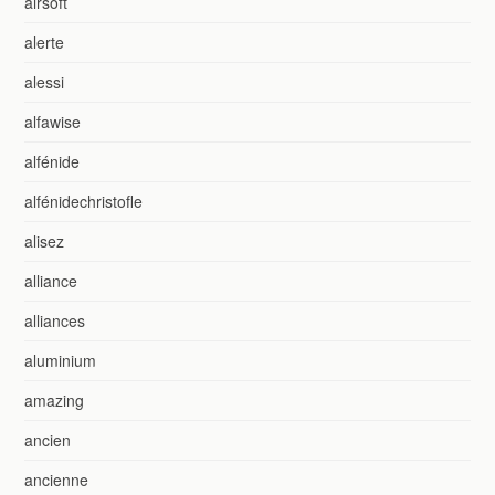
airsoft
alerte
alessi
alfawise
alfénide
alfénidechristofle
alisez
alliance
alliances
aluminium
amazing
ancien
ancienne