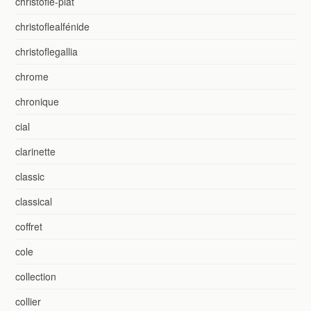
christofle-plat
christoflealfénide
christoflegallia
chrome
chronique
cial
clarinette
classic
classical
coffret
cole
collection
collier