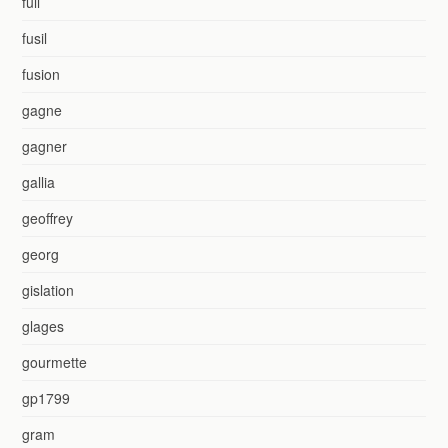
full
fusil
fusion
gagne
gagner
gallia
geoffrey
georg
gislation
glages
gourmette
gp1799
gram