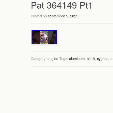
Pat 364149 Pt1
Posted on
septembre 5, 2025
Category:
engine
Tags:
aluminum
,
block
,
cygnus
,
e