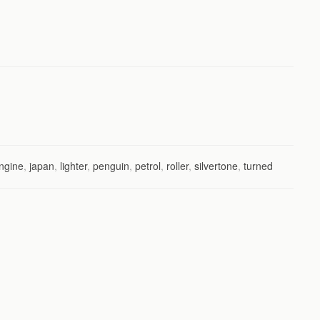
ngine
,
japan
,
lighter
,
penguin
,
petrol
,
roller
,
silvertone
,
turned