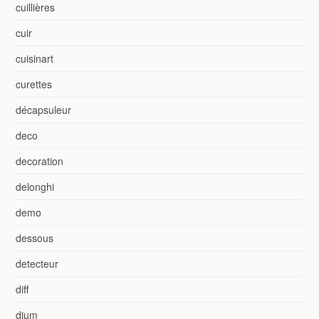
cuillières
cuir
cuisinart
curettes
décapsuleur
deco
decoration
delonghi
demo
dessous
detecteur
diff
dium