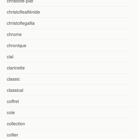
christofle-plat
christoflealfénide
christoflegallia
chrome
chronique
cial
clarinette
classic
classical
coffret
cole
collection
collier