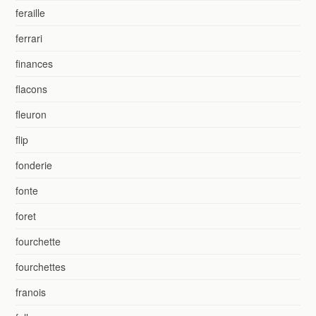
feraille
ferrari
finances
flacons
fleuron
flip
fonderie
fonte
foret
fourchette
fourchettes
franois