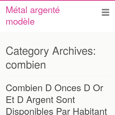
Métal argenté
Skip to content
Accueil
Me
modèle
Conditions d’utilisation
Contactez Nous
Déclaration de confidentialité
Category Archives:
combien
Combien D Onces D Or
Et D Argent Sont
Disponibles Par Habitant