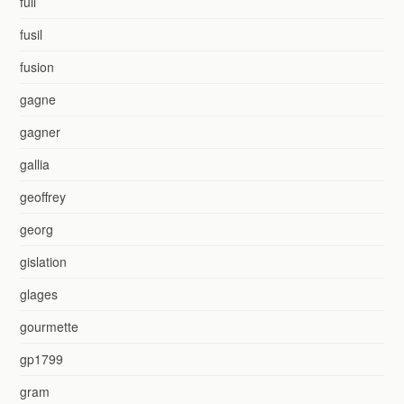
full
fusil
fusion
gagne
gagner
gallia
geoffrey
georg
gislation
glages
gourmette
gp1799
gram