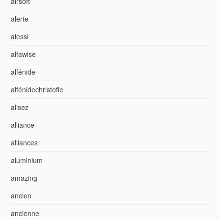
airsoft
alerte
alessi
alfawise
alfénide
alfénidechristofle
alisez
alliance
alliances
aluminium
amazing
ancien
ancienne