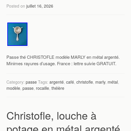
Posted on
juillet 16, 2026
Passe thé CHRISTOFLE modèle MARLY en métal argenté.
Minimes rayures d’usage. France : lettre suivie GRATUIT.
Category:
passe
Tags:
argenté
,
café
,
christofle
,
marly
,
métal
,
modèle
,
passe
,
rocaille
,
théière
Christofle, louche à
potage en métal argenté