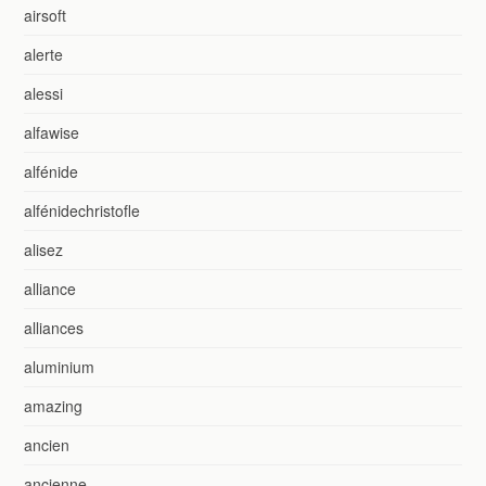
airsoft
alerte
alessi
alfawise
alfénide
alfénidechristofle
alisez
alliance
alliances
aluminium
amazing
ancien
ancienne