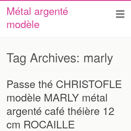
Métal argenté
Skip to content
Accueil
Me
modèle
Conditions d’utilisation
Contactez Nous
Déclaration de confidentialité
Tag Archives:
marly
Passe thé CHRISTOFLE
modèle MARLY métal
argenté café théière 12
cm ROCAILLE