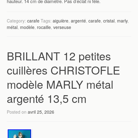
hauteur. 14 cm de diamètre. Pas d’éclat ni fêle.
Category:
carafe
Tags:
aiguière
,
argenté
,
carafe
,
cristal
,
marly
,
métal
,
modèle
,
rocaille
,
verseuse
BRILLANT 12 petites
cuillères CHRISTOFLE
modèle MARLY métal
argenté 13,5 cm
Posted on
avril 25, 2026