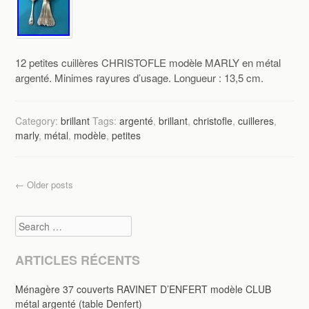
12 petites cuillères CHRISTOFLE modèle MARLY en métal
argenté. Minimes rayures d’usage. Longueur : 13,5 cm.
Category:
brillant
Tags:
argenté
,
brillant
,
christofle
,
cuilleres
,
marly
,
métal
,
modèle
,
petites
Post navigation
←
Older posts
Search
ARTICLES RÉCENTS
Ménagère 37 couverts RAVINET D’ENFERT modèle CLUB
métal argenté (table Denfert)