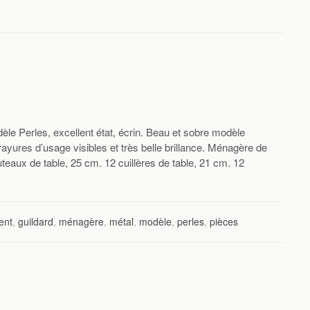
le Perles, excellent état, écrin. Beau et sobre modèle
rayures d’usage visibles et très belle brillance. Ménagère de
eaux de table, 25 cm. 12 cuillères de table, 21 cm. 12
ent
,
guildard
,
ménagère
,
métal
,
modèle
,
perles
,
pièces