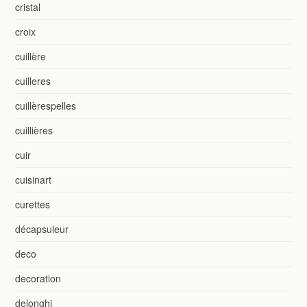
cristal
croix
cuillère
cuilleres
cuillèrespelles
cuillières
cuir
cuisinart
curettes
décapsuleur
deco
decoration
delonghi