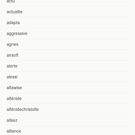
actu
actualite
adapta
aggressive
agnes
airsoft
alerte
alessi
alfawise
alfénide
alfénidechristofle
alisez
alliance