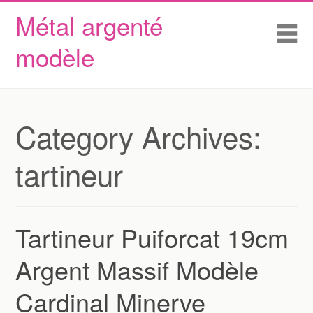
Métal argenté
Skip to content
Accueil
Me
modèle
Conditions d’utilisation
Contactez Nous
Déclaration de confidentialité
Category Archives:
tartineur
Tartineur Puiforcat 19cm
Argent Massif Modèle
Cardinal Minerve