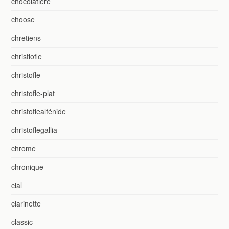
chocolatière
choose
chretiens
christiofle
christofle
christofle-plat
christoflealfénide
christoflegallia
chrome
chronique
cial
clarinette
classic