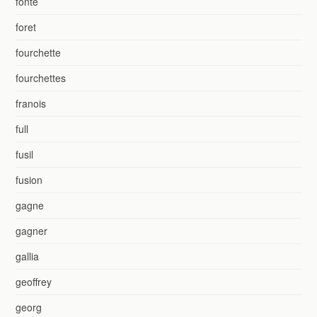
fonte
foret
fourchette
fourchettes
franois
full
fusil
fusion
gagne
gagner
gallia
geoffrey
georg