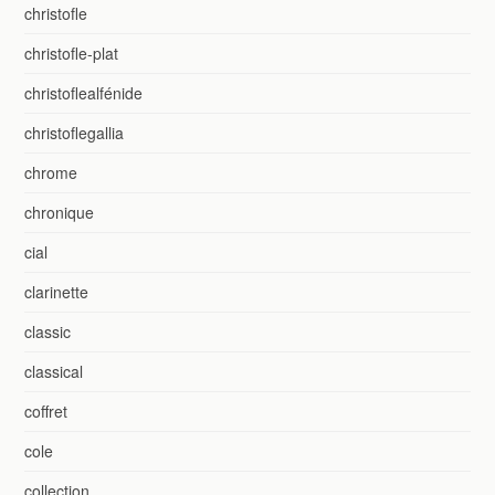
christofle
christofle-plat
christoflealfénide
christoflegallia
chrome
chronique
cial
clarinette
classic
classical
coffret
cole
collection