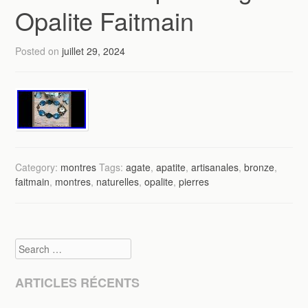
Opalite Faitmain
Posted on
juillet 29, 2024
Category:
montres
Tags:
agate
,
apatite
,
artisanales
,
bronze
,
faitmain
,
montres
,
naturelles
,
opalite
,
pierres
Search
ARTICLES RÉCENTS