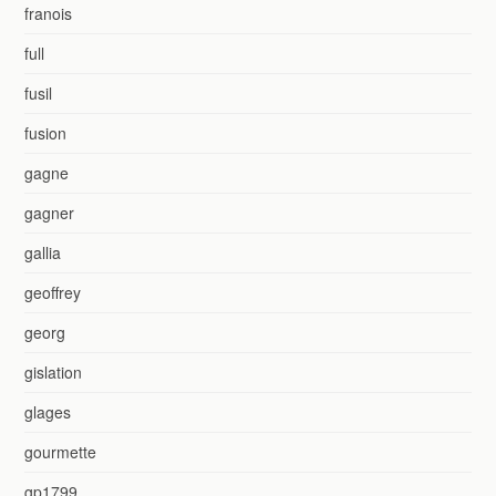
franois
full
fusil
fusion
gagne
gagner
gallia
geoffrey
georg
gislation
glages
gourmette
gp1799