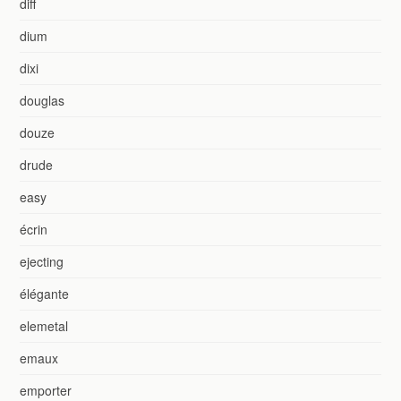
diff
dium
dixi
douglas
douze
drude
easy
écrin
ejecting
élégante
elemetal
emaux
emporter