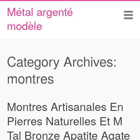
Métal argenté
Skip to content
Accueil
Me
modèle
Conditions d’utilisation
Contactez Nous
Déclaration de confidentialité
Category Archives:
montres
Montres Artisanales En
Pierres Naturelles Et M
Tal Bronze Apatite Agate