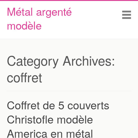
Métal argenté
Skip to content
Accueil
Me
modèle
Conditions d’utilisation
Contactez Nous
Déclaration de confidentialité
Category Archives:
coffret
Coffret de 5 couverts
Christofle modèle
America en métal