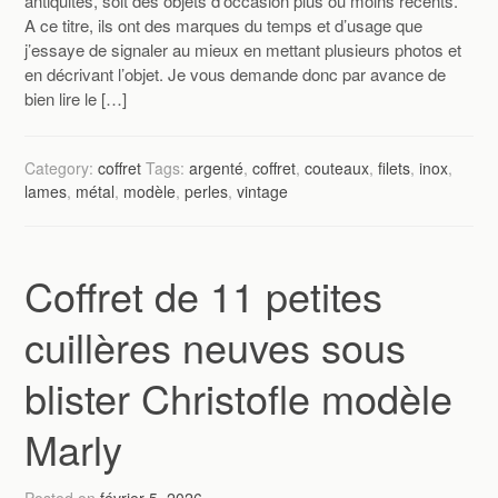
antiquités, soit des objets d’occasion plus ou moins récents.
A ce titre, ils ont des marques du temps et d’usage que
j’essaye de signaler au mieux en mettant plusieurs photos et
en décrivant l’objet. Je vous demande donc par avance de
bien lire le […]
Category:
coffret
Tags:
argenté
,
coffret
,
couteaux
,
filets
,
inox
,
lames
,
métal
,
modèle
,
perles
,
vintage
Coffret de 11 petites
cuillères neuves sous
blister Christofle modèle
Marly
Posted on
février 5, 2026