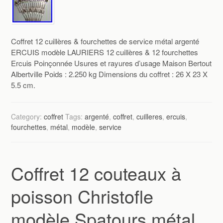
Coffret 12 cuillères & fourchettes de service métal argenté
ERCUIS modèle LAURIERS 12 cuillères & 12 fourchettes
Ercuis Poinçonnée Usures et rayures d’usage Maison Bertout
Albertville Poids : 2.250 kg Dimensions du coffret : 26 X 23 X
5.5 cm.
Category:
coffret
Tags:
argenté
,
coffret
,
cuilleres
,
ercuis
,
fourchettes
,
métal
,
modèle
,
service
Coffret 12 couteaux à
poisson Christofle
modèle Spatours métal