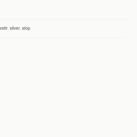
estir
,
silver
,
stop