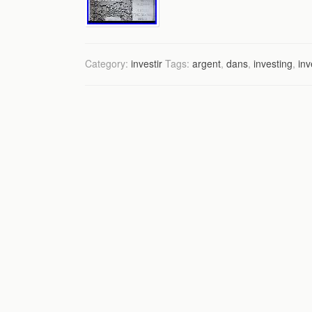
Category:
investir
Tags:
argent
,
dans
,
investing
,
inv