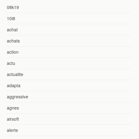
08k19
10i8
achat
achats
action
actu
actualite
adapta
aggressive
agnes
airsoft
alerte