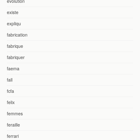
evolution
existe
expliqu
fabrication
fabrique
fabriquer
faema
fall
fcfa
felix
femmes
feraille
ferrari