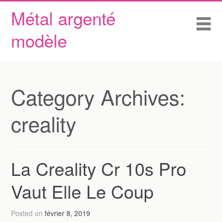
Métal argenté
Skip to content
Accueil
Me
modèle
Conditions d’utilisation
Contactez Nous
Déclaration de confidentialité
Category Archives:
creality
La Creality Cr 10s Pro
Vaut Elle Le Coup
Posted on
février 8, 2019