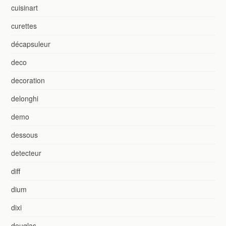
cuisinart
curettes
décapsuleur
deco
decoration
delonghi
demo
dessous
detecteur
diff
dium
dixi
douglas