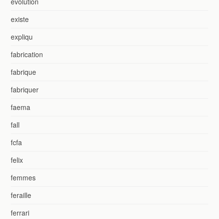
evolution
existe
expliqu
fabrication
fabrique
fabriquer
faema
fall
fcfa
felix
femmes
feraille
ferrari