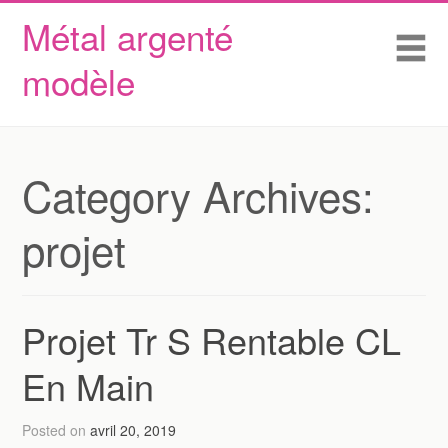
Métal argenté
Skip to content
Accueil
Me
modèle
Conditions d’utilisation
Contactez Nous
Déclaration de confidentialité
Category Archives:
projet
Projet Tr S Rentable CL
En Main
Posted on
avril 20, 2019