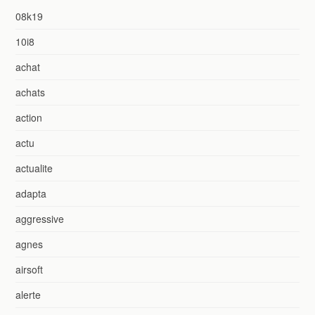
08k19
10i8
achat
achats
action
actu
actualite
adapta
aggressive
agnes
airsoft
alerte