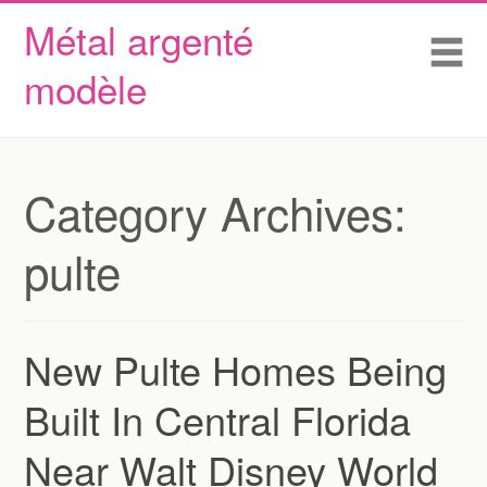
Métal argenté
Skip to content
Accueil
Me
modèle
Conditions d’utilisation
Contactez Nous
Déclaration de confidentialité
Category Archives:
pulte
New Pulte Homes Being
Built In Central Florida
Near Walt Disney World