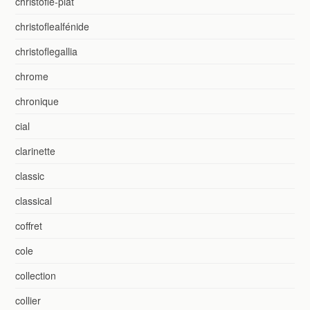
christofle-plat
christoflealfénide
christoflegallia
chrome
chronique
cial
clarinette
classic
classical
coffret
cole
collection
collier