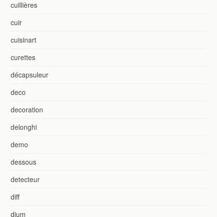
cuillières
cuir
cuisinart
curettes
décapsuleur
deco
decoration
delonghi
demo
dessous
detecteur
diff
dium