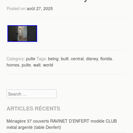
Posted on
août 27, 2025
Category:
pulte
Tags:
being
,
built
,
central
,
disney
,
florida
,
homes
,
pulte
,
walt
,
world
Search
ARTICLES RÉCENTS
Ménagère 37 couverts RAVINET D’ENFERT modèle CLUB
métal argenté (table Denfert)