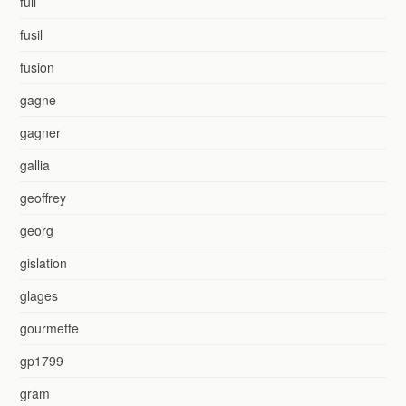
full
fusil
fusion
gagne
gagner
gallia
geoffrey
georg
gislation
glages
gourmette
gp1799
gram