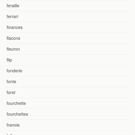
feraille
ferrari
finances
flacons
fleuron
flip
fonderie
fonte
foret
fourchette
fourchettes
franois