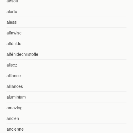
airsoft
alerte
alessi
alfawise
alfénide
alfénidechristofle
alisez
alliance
alliances
aluminium
amazing
ancien
ancienne