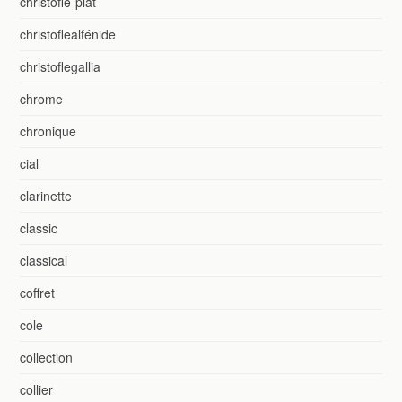
christofle-plat
christoflealfénide
christoflegallia
chrome
chronique
cial
clarinette
classic
classical
coffret
cole
collection
collier