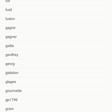
full
fusil
fusion
gagne
gagner
gallia
geoffrey
georg
gislation
glages
gourmette
gp1799
gram