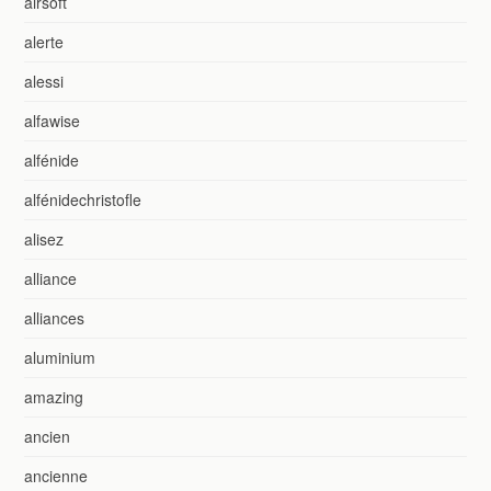
airsoft
alerte
alessi
alfawise
alfénide
alfénidechristofle
alisez
alliance
alliances
aluminium
amazing
ancien
ancienne