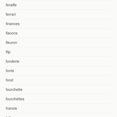
feraille
ferrari
finances
flacons
fleuron
flip
fonderie
fonte
foret
fourchette
fourchettes
franois