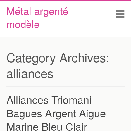
Métal argenté
Skip to content
Accueil
Me
modèle
Conditions d’utilisation
Contactez Nous
Déclaration de confidentialité
Category Archives:
alliances
Alliances Triomani
Bagues Argent Aigue
Marine Bleu Clair