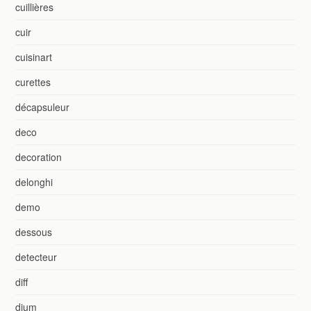
cuillières
cuir
cuisinart
curettes
décapsuleur
deco
decoration
delonghi
demo
dessous
detecteur
diff
dium