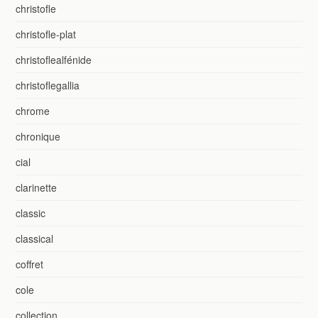
christofle
christofle-plat
christoflealfénide
christoflegallia
chrome
chronique
cial
clarinette
classic
classical
coffret
cole
collection