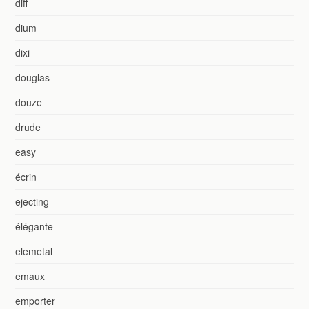
diff
dium
dixi
douglas
douze
drude
easy
écrin
ejecting
élégante
elemetal
emaux
emporter