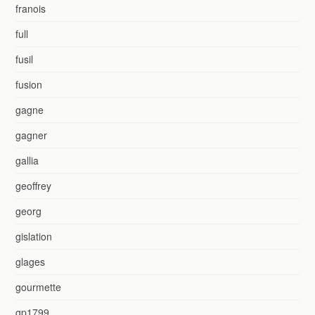
franois
full
fusil
fusion
gagne
gagner
gallia
geoffrey
georg
gislation
glages
gourmette
gp1799