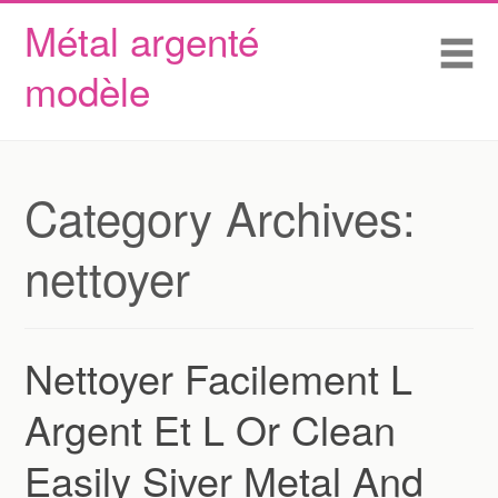
Métal argenté
Skip to content
Accueil
Me
modèle
Conditions d’utilisation
Contactez Nous
Déclaration de confidentialité
Category Archives:
nettoyer
Nettoyer Facilement L
Argent Et L Or Clean
Easily Siver Metal And