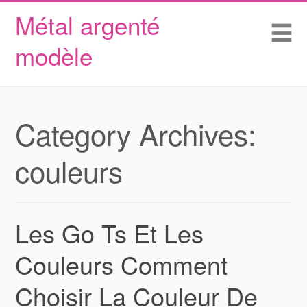
Métal argenté
Skip to content
Accueil
Me
modèle
Conditions d’utilisation
Contactez Nous
Déclaration de confidentialité
Category Archives:
couleurs
Les Go Ts Et Les
Couleurs Comment
Choisir La Couleur De