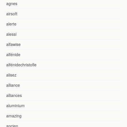
agnes
airsoft
alerte
alessi
alfawise
alfénide
alfénidechristofle
alisez
alliance
alliances
aluminium
amazing
ancien