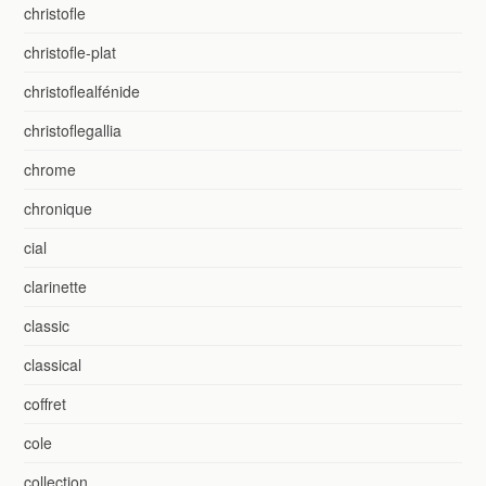
christofle
christofle-plat
christoflealfénide
christoflegallia
chrome
chronique
cial
clarinette
classic
classical
coffret
cole
collection