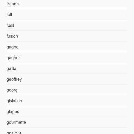
franois
full
fusil
fusion
gagne
gagner
gallia
geoffrey
georg
gislation
glages
gourmette
gp1799