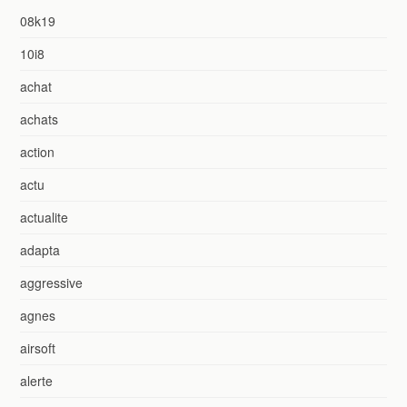
08k19
10i8
achat
achats
action
actu
actualite
adapta
aggressive
agnes
airsoft
alerte