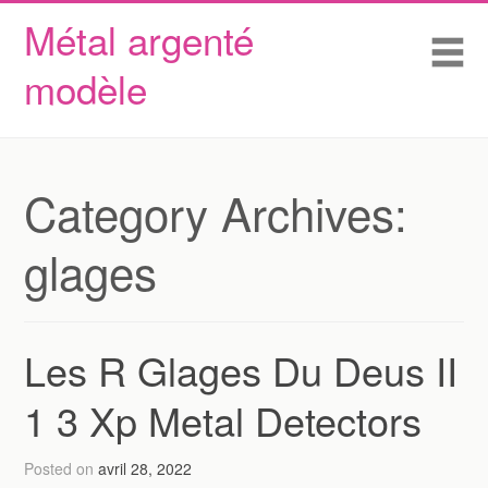
Métal argenté
Skip to content
Accueil
Me
modèle
Conditions d’utilisation
Contactez Nous
Déclaration de confidentialité
Category Archives:
glages
Les R Glages Du Deus II
1 3 Xp Metal Detectors
Posted on
avril 28, 2022