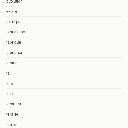
evolution
existe
expliqu
fabrication
fabrique
fabriquer
faema
fall
fcfa
felix
femmes
feraille
ferrari