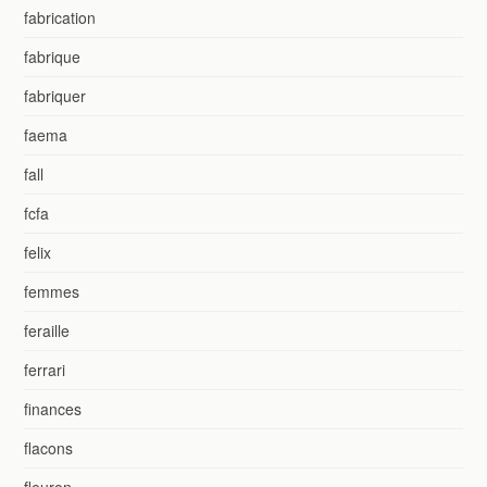
fabrication
fabrique
fabriquer
faema
fall
fcfa
felix
femmes
feraille
ferrari
finances
flacons
fleuron