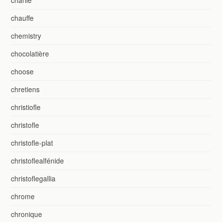
chauffe
chemistry
chocolatière
choose
chretiens
christiofle
christofle
christofle-plat
christoflealfénide
christoflegallia
chrome
chronique