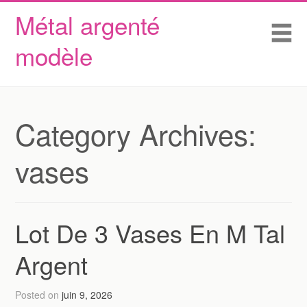
Métal argenté
Skip to content
Accueil
Me
modèle
Conditions d’utilisation
Contactez Nous
Déclaration de confidentialité
Category Archives:
vases
Lot De 3 Vases En M Tal
Argent
Posted on
juin 9, 2026