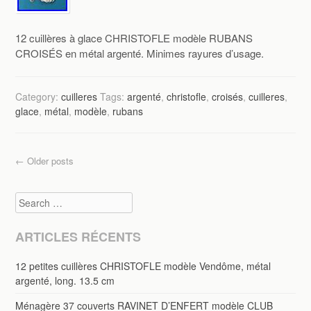
12 cuillères à glace CHRISTOFLE modèle RUBANS
CROISÉS en métal argenté. Minimes rayures d’usage.
Category:
cuilleres
Tags:
argenté
,
christofle
,
croisés
,
cuilleres
,
glace
,
métal
,
modèle
,
rubans
Post navigation
←
Older posts
Search
ARTICLES RÉCENTS
12 petites cuillères CHRISTOFLE modèle Vendôme, métal
argenté, long. 13.5 cm
Ménagère 37 couverts RAVINET D’ENFERT modèle CLUB