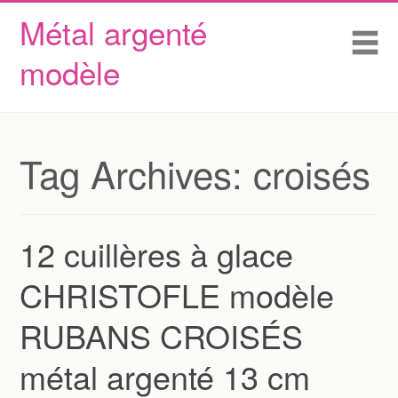
Métal argenté
Skip to content
Accueil
Me
modèle
Conditions d’utilisation
Contactez Nous
Déclaration de confidentialité
Tag Archives:
croisés
12 cuillères à glace
CHRISTOFLE modèle
RUBANS CROISÉS
métal argenté 13 cm