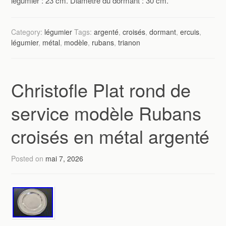
légumier : 23 cm. Diamètre du dormant : 30 cm.
Category:
légumier
Tags:
argenté
,
croisés
,
dormant
,
ercuis
,
légumier
,
métal
,
modèle
,
rubans
,
trianon
Christofle Plat rond de
service modèle Rubans
croisés en métal argenté
Posted on
mai 7, 2026