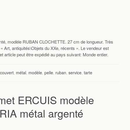
genté, modèle RUBAN CLOCHETTE. 27 cm de longueur. Très
e « Art, antiquités\Objets du XXe, récents ». Le vendeur est
t article peut être expédié au pays suivant: Monde entier.
couvert
,
métal
,
modèle
,
pelle
,
ruban
,
service
,
tarte
emet ERCUIS modèle
A métal argenté