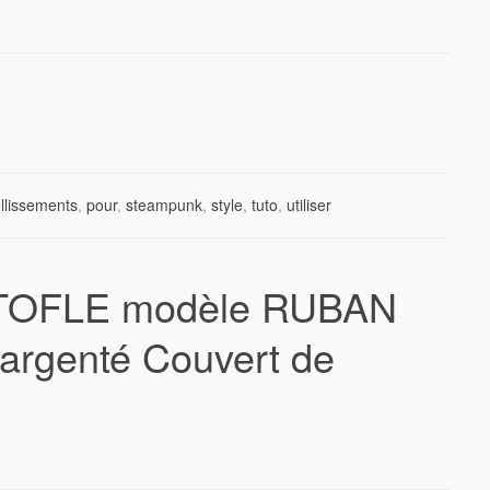
llissements
,
pour
,
steampunk
,
style
,
tuto
,
utiliser
ISTOFLE modèle RUBAN
rgenté Couvert de