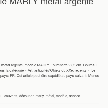
e MARLY métal argenté
métal argenté, modèle MARLY. Fourchette 27,5 cm. Couteau
s la catégorie « Art, antiquités\Objets du XXe, récents ». Le
 pays: FR. Cet article peut être expédié au pays suivant: Monde
au
,
couverts
,
découper
,
marly
,
métal
,
modèle
,
service