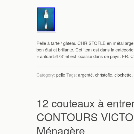
Pelle à tarte / gâteau CHRISTOFLE en métal ar
bon état et brillante. Cet item est dans la catégori
« antcan5473″ et est localisé dans ce pays: FR. Ce
Category:
pelle
Tags:
argenté
,
christofle
,
clochette
,
12 couteaux à entr
CONTOURS VICTORI
Ménagère