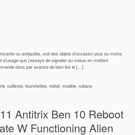
rocante ou antiquités, soit des objets d’occasion plus ou moins
 et d’usage que j’essaye de signaler au mieux en mettant
demande donc par avance de bien lire le […]
rts
,
cuilleres
,
fourchettes
,
métal
,
modèle
,
rubans
1 Antitrix Ben 10 Reboot
ate W Functioning Alien