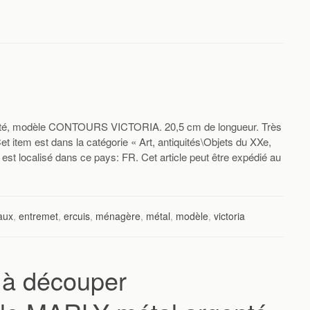
nté, modèle CONTOURS VICTORIA. 20,5 cm de longueur. Très
 Cet item est dans la catégorie « Art, antiquités\Objets du XXe,
 est localisé dans ce pays: FR. Cet article peut être expédié au
aux
,
entremet
,
ercuis
,
ménagère
,
métal
,
modèle
,
victoria
 à découper