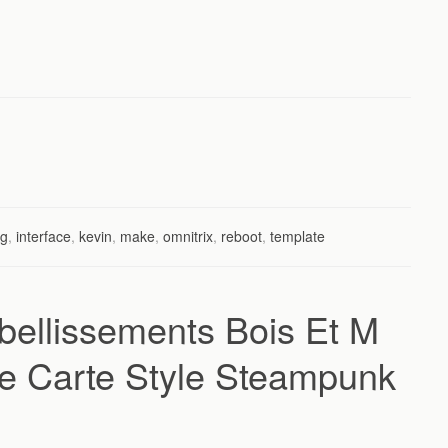
ng
,
interface
,
kevin
,
make
,
omnitrix
,
reboot
,
template
mbellissements Bois Et M
ne Carte Style Steampunk