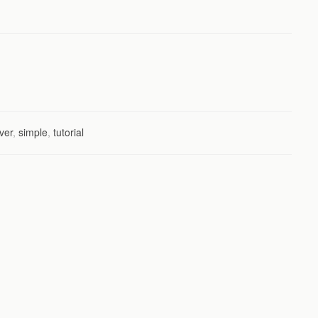
lver
,
simple
,
tutorial