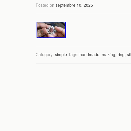
Posted on
septembre 10, 2025
Category:
simple
Tags:
handmade
,
making
,
ring
,
si