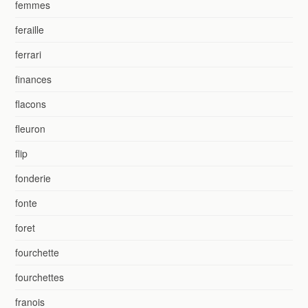
femmes
feraille
ferrari
finances
flacons
fleuron
flip
fonderie
fonte
foret
fourchette
fourchettes
franois