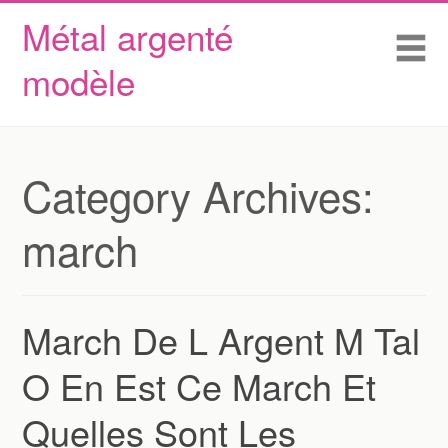
Métal argenté
Skip to content
Accueil
Me
modèle
Conditions d’utilisation
Contactez Nous
Déclaration de confidentialité
Category Archives:
march
March De L Argent M Tal
O En Est Ce March Et
Quelles Sont Les