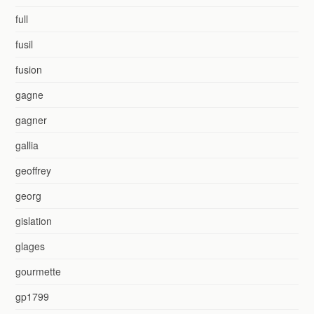
full
fusil
fusion
gagne
gagner
gallia
geoffrey
georg
gislation
glages
gourmette
gp1799