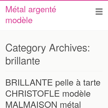
Métal argenté
Skip to content
Accueil
Me
modèle
Conditions d’utilisation
Contactez Nous
Déclaration de confidentialité
Category Archives:
brillante
BRILLANTE pelle à tarte
CHRISTOFLE modèle
MALMAISON métal