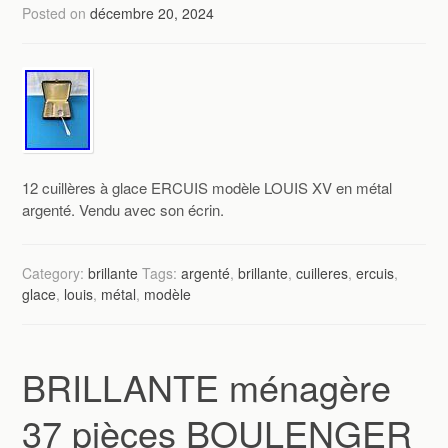
Posted on
décembre 20, 2024
12 cuillères à glace ERCUIS modèle LOUIS XV en métal
argenté. Vendu avec son écrin.
Category:
brillante
Tags:
argenté
,
brillante
,
cuilleres
,
ercuis
,
glace
,
louis
,
métal
,
modèle
BRILLANTE ménagère
37 pièces BOULENGER