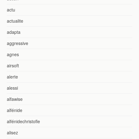
actu
actualite
adapta
aggressive
agnes
airsoft
alerte
alessi
alfawise
alfénide
alfénidechristofle
alisez