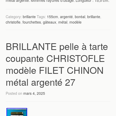
métal argenté. Minimes rayures d’usage. Longueur : 15,5 cm.
Category:
brillante
Tags:
155cm
,
argenté
,
boréal
,
brillante
,
christofle
,
fourchettes
,
gâteaux
,
métal
,
modèle
BRILLANTE pelle à tarte
coupante CHRISTOFLE
modèle FILET CHINON
métal argenté 27
Posted on
mars 4, 2025