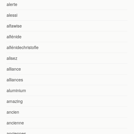
alerte
alessi
alfawise
alfénide
alfénidechristofle
alisez
alliance
alliances
aluminium
amazing
ancien
ancienne
anciennes