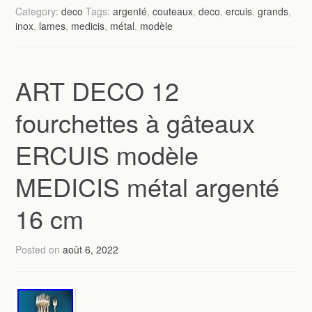
Category:
deco
Tags:
argenté
,
couteaux
,
deco
,
ercuis
,
grands
,
inox
,
lames
,
medicis
,
métal
,
modèle
ART DECO 12
fourchettes à gâteaux
ERCUIS modèle
MEDICIS métal argenté
16 cm
Posted on
août 6, 2022