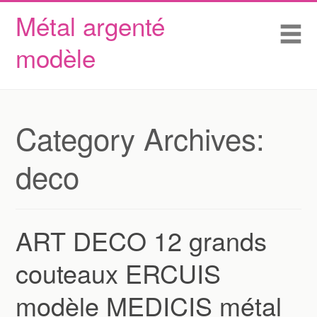
Métal argenté
Skip to content
Accueil
Me
modèle
Conditions d’utilisation
Contactez Nous
Déclaration de confidentialité
Category Archives:
deco
ART DECO 12 grands
couteaux ERCUIS
modèle MEDICIS métal