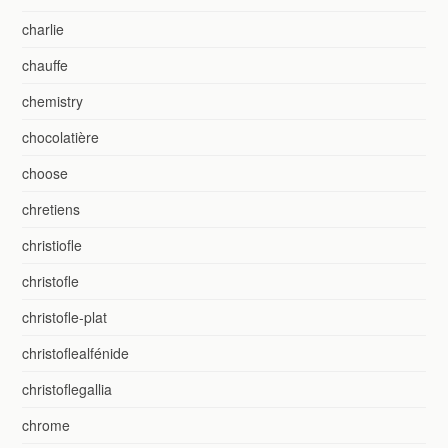
charlie
chauffe
chemistry
chocolatière
choose
chretiens
christiofle
christofle
christofle-plat
christoflealfénide
christoflegallia
chrome