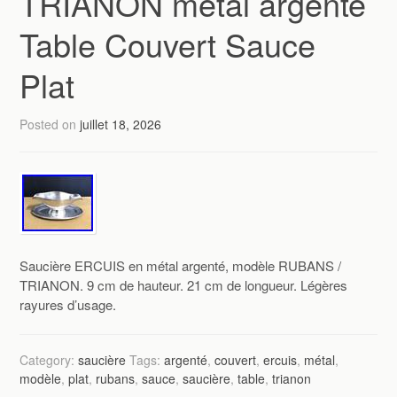
TRIANON métal argenté
Table Couvert Sauce
Plat
Posted on
juillet 18, 2026
Saucière ERCUIS en métal argenté, modèle RUBANS /
TRIANON. 9 cm de hauteur. 21 cm de longueur. Légères
rayures d’usage.
Category:
saucière
Tags:
argenté
,
couvert
,
ercuis
,
métal
,
modèle
,
plat
,
rubans
,
sauce
,
saucière
,
table
,
trianon