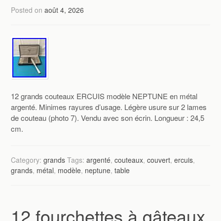
Posted on
août 4, 2026
12 grands couteaux ERCUIS modèle NEPTUNE en métal
argenté. Minimes rayures d’usage. Légère usure sur 2 lames
de couteau (photo 7). Vendu avec son écrin. Longueur : 24,5
cm.
Category:
grands
Tags:
argenté
,
couteaux
,
couvert
,
ercuis
,
grands
,
métal
,
modèle
,
neptune
,
table
12 fourchettes à gâteaux