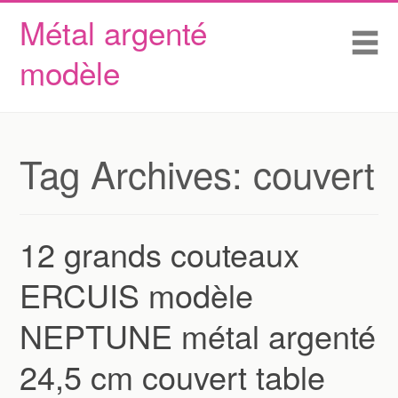
Métal argenté
Skip to content
Accueil
Me
modèle
Conditions d’utilisation
Contactez Nous
Déclaration de confidentialité
Tag Archives:
couvert
12 grands couteaux
ERCUIS modèle
NEPTUNE métal argenté
24,5 cm couvert table