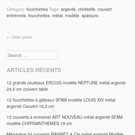
Category:
fourchettes
Tags:
argenté
,
christofle
,
couvert
,
entremets
,
fourchettes
,
métal
,
modèle
,
spatours
Post navigation
←
Older posts
Search
ARTICLES RÉCENTS
12 grands couteaux ERCUIS modèle NEPTUNE métal argenté
24,5 cm couvert table
12 fourchettes à gâteaux SFAM modèle LOUIS XIV métal
argenté Couvert 16,2 cm
12 couverts à entremet ART NOUVEAU métal argenté SFAM
modèle CHRYSANTHEMES 19 cm
Ménagère 24 couverts RAVINET & Cie métal argenté Modèle