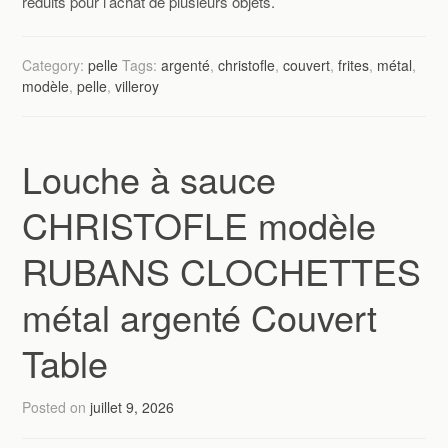
réduits pour l’achat de plusieurs objets.
Category:
pelle
Tags:
argenté
,
christofle
,
couvert
,
frites
,
métal
,
modèle
,
pelle
,
villeroy
Louche à sauce
CHRISTOFLE modèle
RUBANS CLOCHETTES
métal argenté Couvert
Table
Posted on
juillet 9, 2026