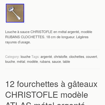
Louche à sauce CHRISTOFLE en métal argenté, modèle
RUBANS CLOCHETTES. 18 cm de longueur. Légères
rayures d’usage.
Category:
louche
Tags:
argenté
,
christofle
,
clochettes
,
couvert
,
louche
,
métal
,
modèle
,
rubans
,
sauce
,
table
12 fourchettes à gâteaux
CHRISTOFLE modèle
ATLAS métal argenté