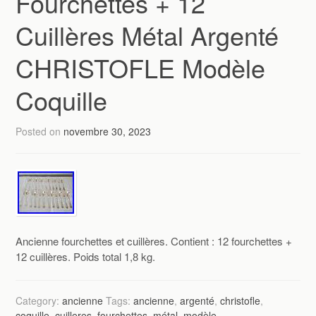
Fourchettes + 12
Cuillères Métal Argenté
CHRISTOFLE Modèle
Coquille
Posted on
novembre 30, 2023
Ancienne fourchettes et cuillères. Contient : 12 fourchettes +
12 cuillères. Poids total 1,8 kg.
Category:
ancienne
Tags:
ancienne
,
argenté
,
christofle
,
coquille
,
cuilleres
,
fourchettes
,
métal
,
modèle