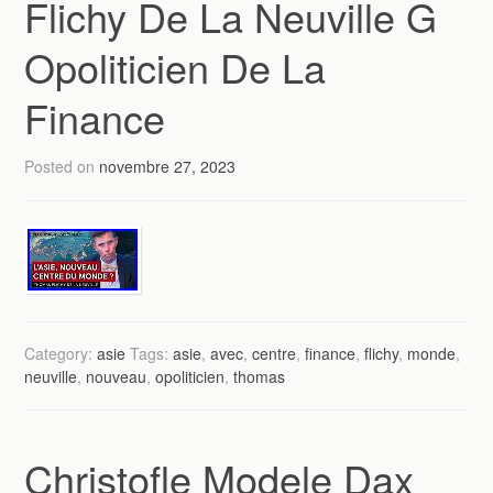
Flichy De La Neuville G
Opoliticien De La
Finance
Posted on
novembre 27, 2023
Category:
asie
Tags:
asie
,
avec
,
centre
,
finance
,
flichy
,
monde
,
neuville
,
nouveau
,
opoliticien
,
thomas
Christofle Modele Dax