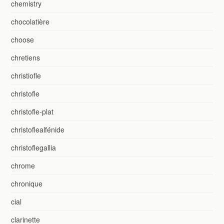
chemistry
chocolatière
choose
chretiens
christiofle
christofle
christofle-plat
christoflealfénide
christoflegallia
chrome
chronique
cial
clarinette