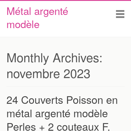
Métal argenté
Skip to content
Accueil
Me
modèle
Conditions d’utilisation
Contactez Nous
Déclaration de confidentialité
Monthly Archives:
novembre 2023
24 Couverts Poisson en
métal argenté modèle
Perles + 2 couteaux F.