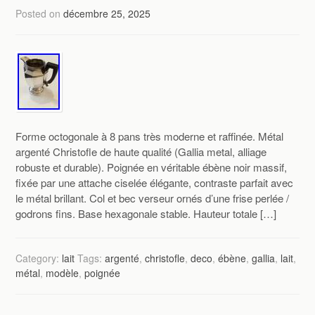
Posted on
décembre 25, 2025
Forme octogonale à 8 pans très moderne et raffinée. Métal
argenté Christofle de haute qualité (Gallia metal, alliage
robuste et durable). Poignée en véritable ébène noir massif,
fixée par une attache ciselée élégante, contraste parfait avec
le métal brillant. Col et bec verseur ornés d’une frise perlée /
godrons fins. Base hexagonale stable. Hauteur totale […]
Category:
lait
Tags:
argenté
,
christofle
,
deco
,
ébène
,
gallia
,
lait
,
métal
,
modèle
,
poignée