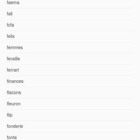
faema
fall
fcfa
felix
femmes
feraille
ferrari
finances
flacons
fleuron
flip
fonderie
fonte