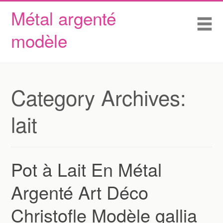
Métal argenté
Skip to content
Accueil
Me
modèle
Conditions d’utilisation
Contactez Nous
Déclaration de confidentialité
Category Archives:
lait
Pot à Lait En Métal
Argenté Art Déco
Christofle Modèle gallia