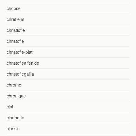
choose
chretiens
christiofle
christofle
christofle-plat
christoflealfénide
christoflegallia
chrome
chronique
cial
clarinette
classic