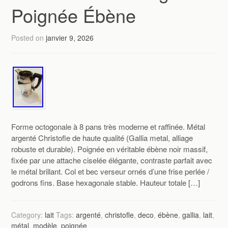
Poignée Ébène
Posted on
janvier 9, 2026
Forme octogonale à 8 pans très moderne et raffinée. Métal
argenté Christofle de haute qualité (Gallia metal, alliage
robuste et durable). Poignée en véritable ébène noir massif,
fixée par une attache ciselée élégante, contraste parfait avec
le métal brillant. Col et bec verseur ornés d’une frise perlée /
godrons fins. Base hexagonale stable. Hauteur totale […]
Category:
lait
Tags:
argenté
,
christofle
,
deco
,
ébène
,
gallia
,
lait
,
métal
,
modèle
,
poignée