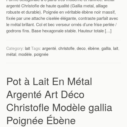
argenté Christofle de haute qualité (Gallia metal, alliage
robuste et durable). Poignée en véritable ébène noir massif,
fixée par une attache ciselée élégante, contraste parfait avec
le métal brillant. Col et bec verseur ornés d’une frise perlée /
godrons fins. Base hexagonale stable. Hauteur totale […]
Category:
lait
Tags:
argenté
,
christofle
,
deco
,
ébène
,
gallia
,
lait
,
métal
,
modèle
,
poignée
Pot à Lait En Métal
Argenté Art Déco
Christofle Modèle gallia
Poignée Ébène