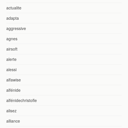
actualite
adapta
aggressive
agnes
airsoft
alerte
alessi
alfawise
alfénide
alfénidechristofle
alisez
alliance