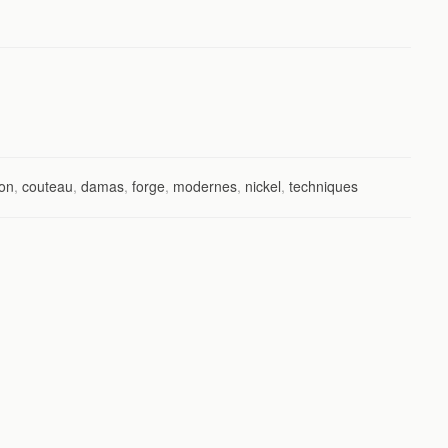
ion
,
couteau
,
damas
,
forge
,
modernes
,
nickel
,
techniques