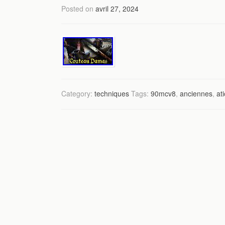
Posted on
avril 27, 2024
Category:
techniques
Tags:
90mcv8
,
anciennes
,
at