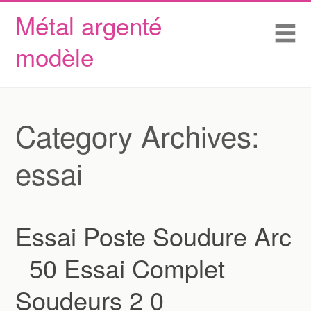
Métal argenté
Skip to content
Accueil
Me
modèle
Conditions d’utilisation
Contactez Nous
Déclaration de confidentialité
Category Archives:
essai
Essai Poste Soudure Arc
50 Essai Complet
Soudeurs 2 0