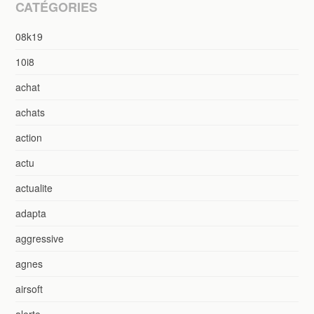
CATÉGORIES
08k19
10i8
achat
achats
action
actu
actualite
adapta
aggressive
agnes
airsoft
alerte