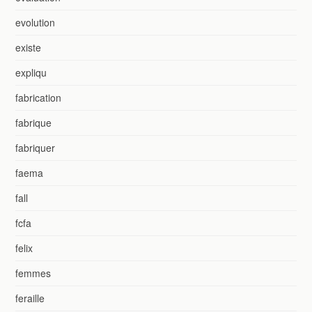
evolution
existe
expliqu
fabrication
fabrique
fabriquer
faema
fall
fcfa
felix
femmes
feraille