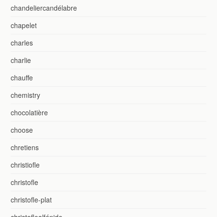
chandeliercandélabre
chapelet
charles
charlie
chauffe
chemistry
chocolatière
choose
chretiens
christiofle
christofle
christofle-plat
christoflealfénide