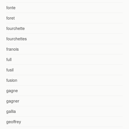
fonte
foret
fourchette
fourchettes
franois
full
fusil
fusion
gagne
gagner
gallia
geoffrey