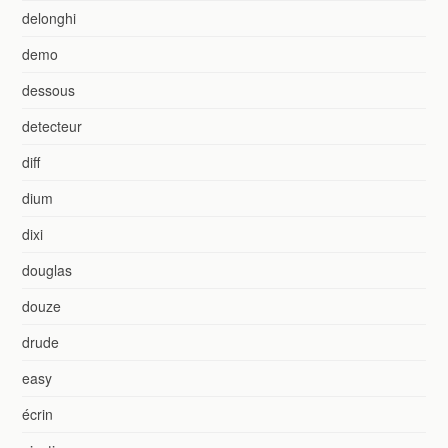
delonghi
demo
dessous
detecteur
diff
dium
dixi
douglas
douze
drude
easy
écrin