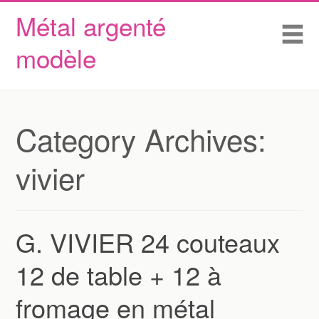
Métal argenté
Skip to content
Accueil
Me
modèle
Conditions d’utilisation
Contactez Nous
Déclaration de confidentialité
Category Archives:
vivier
G. VIVIER 24 couteaux
12 de table + 12 à
fromage en métal