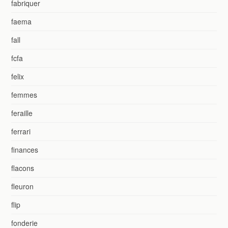
fabriquer
faema
fall
fcfa
felix
femmes
feraille
ferrari
finances
flacons
fleuron
flip
fonderie