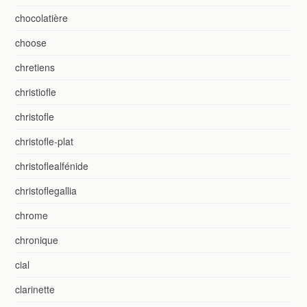
chocolatière
choose
chretiens
christiofle
christofle
christofle-plat
christoflealfénide
christoflegallia
chrome
chronique
cial
clarinette