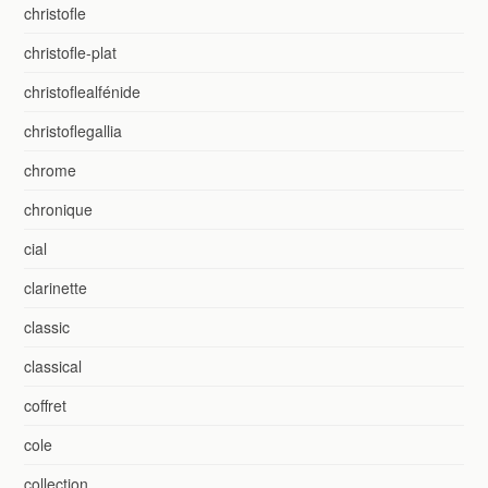
christofle
christofle-plat
christoflealfénide
christoflegallia
chrome
chronique
cial
clarinette
classic
classical
coffret
cole
collection