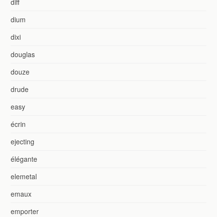
diff
dium
dixi
douglas
douze
drude
easy
écrin
ejecting
élégante
elemetal
emaux
emporter