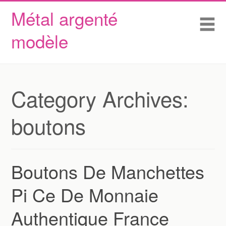
Métal argenté
Skip to content
Accueil
Me
modèle
Conditions d’utilisation
Contactez Nous
Déclaration de confidentialité
Category Archives:
boutons
Boutons De Manchettes
Pi Ce De Monnaie
Authentique France