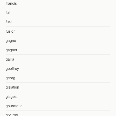
franois
full
fusil
fusion
gagne
gagner
gallia
geoffrey
georg
gislation
glages
gourmette
gp1799